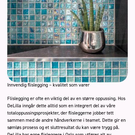
Innvendig flislegging – kvalitet som varer
Flislegging er ofte en viktig del av en større oppussing. Hos
DeLilla inngår dette alltid som en integrert del av våre
totaloppussingsprosjekter, der flisleggerne jobber tett
sammen med de andre håndverkerne i teamet. Dette gir en
sømløs prosess og et sluttresultat du kan være trygg på.
DeLilla har egne flisleggere i Oslo som utfører alt av