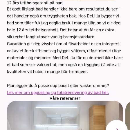
12 års tetthetsgaranti på bad
Et godt flislagt bad handler ikke bare om resultatet du ser –
det handler også om tryggheten bak. Hos DeLilla bygger vi
bad som tåler fukt og daglig bruk i mange tiår, og vi gir deg
hele 12 års tetthetsgaranti. Det betyr at du får en ekstra
sikkerhet langt utover vanlig bransjestandard.
Garantien gir deg visshet om at flisarbeidet er en integrert
del av et forskriftsmessig bygget våtrom, utført med riktige
materialer og metoder. Med DeLilla får du dermed ikke bare
et bad som ser vakkert ut, men også en trygghet i å vite at
kvaliteten vil holde i mange tiår fremover.
Planlegger du å pusse opp badet eller vaskerommet?
Les mer om oppussing og totalrenovering av bad her.
Våre referanser