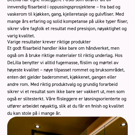
innvendig flisarbeid i oppussingsprosjektene – fra bad og
vaskerom til kjøkken, gang, kjelleretasje og gulvfliser. Med
mange års erfaring og solid kompetanse på ulike typer fliser,
sikrer våre fagfolk et resultat med presisjon, nøyaktighet og
varig kvalitet.
Varige resultater krever riktige produkter
Et godt flisarbeid handler ikke bare om håndverket, men
også om å bruke riktige materialer til riktig underlag. Hos
DeLilla benytter vi alltid fugemasse, flislim og mørtel av
høyeste kvalitet – nøye tilpasset rommet og bruksområdet,
enten det gjelder baderommet, kjøkkenet, gangen eller
andre rom. Med riktig produktvalg og grundig forarbeid
sikrer vi et resultat som ikke bare ser vakkert ut, men som
også er slitesterkt. Våre flisleggere er løsningsorienterte og
utfører arbeidet nøyaktig, slik at du får en finish og kvalitet
du kan stole på i mange år.