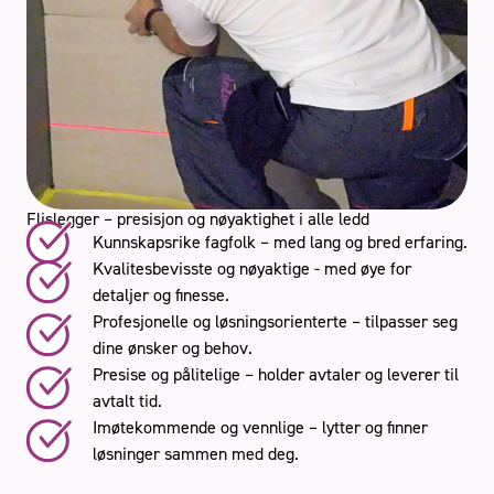
Stue
Book gratis befaring
Flislegger – presisjon og nøyaktighet i alle ledd
Kunnskapsrike fagfolk – med lang og bred erfaring.
Kvalitesbevisste og nøyaktige - med øye for
Håndverkertjenester
Referanser
detaljer og finesse.
Tips og råd
Kontakt oss
Om oss
Profesjonelle og løsningsorienterte – tilpasser seg
dine ønsker og behov.
Presise og pålitelige – holder avtaler og leverer til
avtalt tid.
Imøtekommende og vennlige – lytter og finner
løsninger sammen med deg.