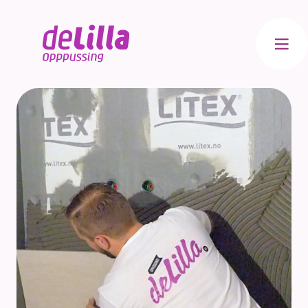
Meny
Bad
Kjøkken
Innvendig
Totalrenovering