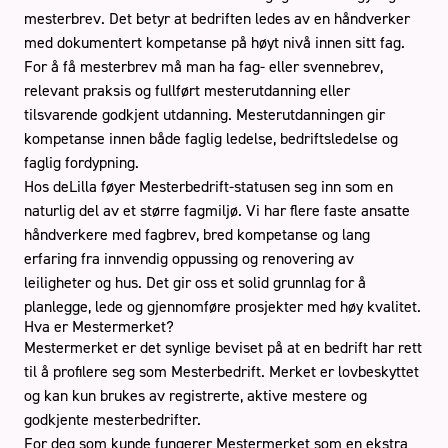
mesterbrev. Det betyr at bedriften ledes av en håndverker
med dokumentert kompetanse på høyt nivå innen sitt fag.
For å få mesterbrev må man ha fag- eller svennebrev,
relevant praksis og fullført mesterutdanning eller
tilsvarende godkjent utdanning. Mesterutdanningen gir
kompetanse innen både faglig ledelse, bedriftsledelse og
faglig fordypning.
Hos deLilla føyer Mesterbedrift-statusen seg inn som en
naturlig del av et større fagmiljø.
Vi har flere faste ansatte
håndverkere med fagbrev, bred kompetanse og lang
erfaring fra innvendig oppussing og renovering av
leiligheter og hus. Det gir oss et solid grunnlag for å
planlegge, lede og gjennomføre prosjekter med høy kvalitet.
Hva er Mestermerket?
Mestermerket er det synlige beviset på at en bedrift har rett
til å profilere seg som Mesterbedrift. Merket er lovbeskyttet
og kan kun brukes av registrerte, aktive mestere og
godkjente mesterbedrifter.
For deg som kunde fungerer Mestermerket som en ekstra