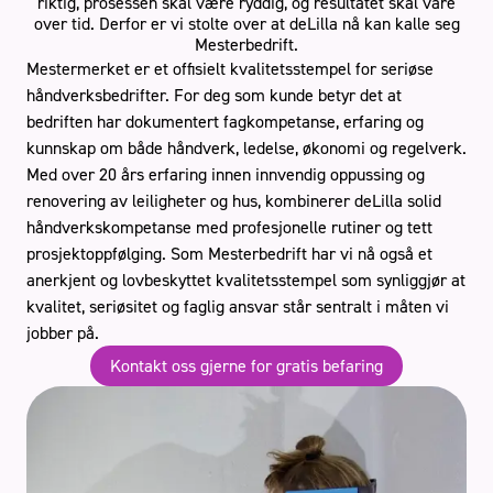
riktig, prosessen skal være ryddig, og resultatet skal vare
over tid. Derfor er vi stolte over at deLilla nå kan kalle seg
Mesterbedrift.
Mestermerket er et offisielt kvalitetsstempel for seriøse
håndverksbedrifter. For deg som kunde betyr det at
bedriften har dokumentert fagkompetanse, erfaring og
Stue
kunnskap om både håndverk, ledelse, økonomi og regelverk.
Med over 20 års erfaring innen innvendig oppussing og
renovering av leiligheter og hus, kombinerer deLilla solid
Book gratis befaring
håndverkskompetanse med profesjonelle rutiner og tett
prosjektoppfølging. Som Mesterbedrift har vi nå også et
anerkjent og lovbeskyttet kvalitetsstempel som synliggjør at
Håndverkertjenester
Referanser
kvalitet, seriøsitet og faglig ansvar står sentralt i måten vi
Tips og råd
Kontakt oss
Om oss
jobber på.
Kontakt oss gjerne for gratis befaring