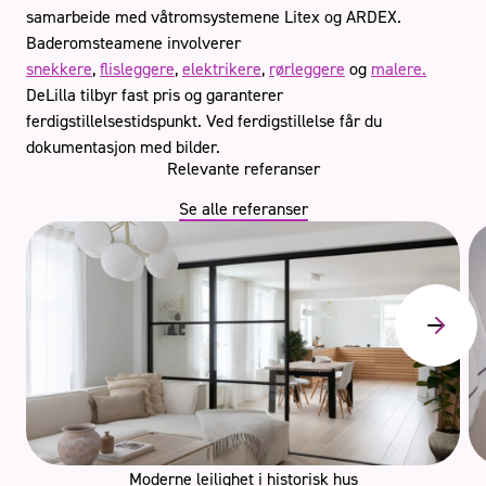
samarbeide med våtromsystemene Litex og ARDEX.
Baderomsteamene involverer
snekkere
,
flisleggere
,
elektrikere
,
rørleggere
og
malere.
DeLilla tilbyr fast pris og garanterer
ferdigstillelsestidspunkt. Ved ferdigstillelse får du
dokumentasjon med bilder.
Relevante referanser
Se alle referanser
Moderne leilighet i historisk hus