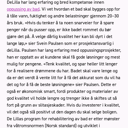
DeLilla har lang erfaring og bred kompetanse innen
oppussing av bad
. Vi vet hvordan et bad skal bygges opp for
å tåle vann, fuktighet og andre belastninger gjennom 20–30
års bruk. «Hvis du tenker å ta noen snarveier for å spare
penger når du pusser opp, er ikke badet rommet du bør
Stue
gjøre det på. Å velge dårlig kvalitet her kan bli dyrt i det
lange løp,» sier Svein Paulsen som er prosjektansvarlig i
deLilla. Paulsen har lang erfaring med oppussingsprosjekter,
Book gratis befaring
han er opptatt av at kundene skal få gode løsninger og mest
mulig for pengene. «Tenk kvalitet, og spar heller litt lenger
for å realisere drømmene du har. Badet skal vare lenge og
Håndverkertjenester
Referanser
da er det verdt å vente litt for å få det akkurat som du vil ha
Tips og råd
Kontakt oss
Om oss
det og for å få de beste løsningene» sier Paulsen. Dette er
også er økonomisk smart, fordi produkter og materialer av
god kvalitet vil holde lengre og trenger ikke å skiftes ut så
fort på grunn av slitasjeskader. Hvis du investerer i kvalitet,
vil det også slå positivt ut den dagen du skal selge boligen.
De Lillas program for rehabilitering av bad er etter mønster
fra våtromsnormen (Norsk standard) og utviklet i