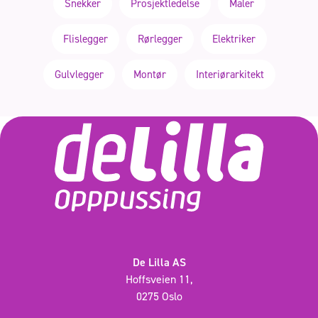
Snekker
Prosjektledelse
Maler
Flislegger
Rørlegger
Elektriker
Gulvlegger
Montør
Interiørarkitekt
De Lilla AS
Hoffsveien 11,
0275 Oslo