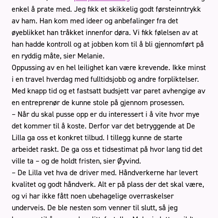
enkel å prate med. Jeg fikk et skikkelig godt førsteinntrykk
av ham. Han kom med ideer og anbefalinger fra det
øyeblikket han tråkket innenfor døra. Vi fikk følelsen av at
han hadde kontroll og at jobben kom til å bli gjennomført på
en ryddig måte, sier Melanie.
Oppussing av en hel leilighet kan være krevende. Ikke minst
i en travel hverdag med fulltidsjobb og andre forpliktelser.
Med knapp tid og et fastsatt budsjett var paret avhengige av
en entreprenør de kunne stole på gjennom prosessen.
– Når du skal pusse opp er du interessert i å vite hvor mye
det kommer til å koste. Derfor var det betryggende at De
Lilla ga oss et konkret tilbud. I tillegg kunne de starte
arbeidet raskt. De ga oss et tidsestimat på hvor lang tid det
ville ta – og de holdt fristen, sier Øyvind.
– De Lilla vet hva de driver med. Håndverkerne har levert
kvalitet og godt håndverk. Alt er på plass der det skal være,
og vi har ikke fått noen ubehagelige overraskelser
underveis. De ble nesten som venner til slutt, så jeg