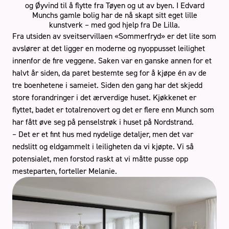
og Øyvind til å flytte fra Tøyen og ut av byen. I Edvard
Munchs gamle bolig har de nå skapt sitt eget lille
kunstverk – med god hjelp fra De Lilla.
Fra utsiden av sveitservillaen «Sommerfryd» er det lite som
avslører at det ligger en moderne og nyoppusset leilighet
Stue
innenfor de fire veggene. Saken var en ganske annen for et
halvt år siden, da paret bestemte seg for å kjøpe én av de
tre boenhetene i sameiet. Siden den gang har det skjedd
Book gratis befaring
store forandringer i det ærverdige huset. Kjøkkenet er
flyttet, badet er totalrenovert og det er flere enn Munch som
har fått øve seg på penselstrøk i huset på Nordstrand.
Håndverkertjenester
Referanser
– Det er et fint hus med nydelige detaljer, men det var
Tips og råd
Kontakt oss
Om oss
nedslitt og eldgammelt i leiligheten da vi kjøpte. Vi så
potensialet, men forstod raskt at vi måtte pusse opp
mesteparten, forteller Melanie.