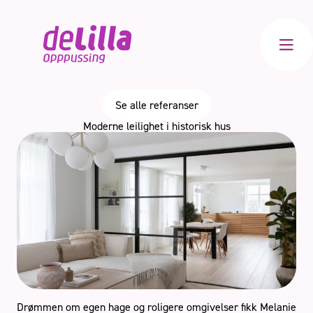
Meny
Se alle referanser
Bad
Moderne leilighet i historisk hus
Kjøkken
Innvendig
Totalrenovering
Drømmen om egen hage og roligere omgivelser fikk Melanie