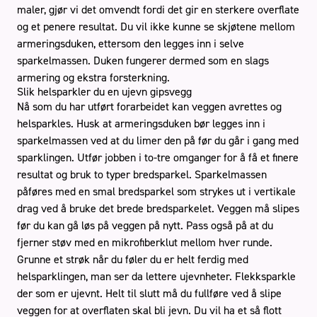
maler, gjør vi det omvendt fordi det gir en sterkere overflate
og et penere resultat. Du vil ikke kunne se skjøtene mellom
armeringsduken, ettersom den legges inn i selve
sparkelmassen. Duken fungerer dermed som en slags
armering og ekstra forsterkning.
Slik helsparkler du en ujevn gipsvegg
Nå som du har utført forarbeidet kan veggen avrettes og
helsparkles. Husk at armeringsduken bør legges inn i
sparkelmassen ved at du limer den på før du går i gang med
sparklingen. Utfør jobben i to-tre omganger for å få et finere
resultat og bruk to typer bredsparkel. Sparkelmassen
påføres med en smal bredsparkel som strykes ut i vertikale
drag ved å bruke det brede bredsparkelet. Veggen må slipes
før du kan gå løs på veggen på nytt. Pass også på at du
fjerner støv med en mikrofiberklut mellom hver runde.
Grunne et strøk når du føler du er helt ferdig med
helsparklingen, man ser da lettere ujevnheter. Flekksparkle
der som er ujevnt. Helt til slutt må du fullføre ved å slipe
veggen for at overflaten skal bli jevn. Du vil ha et så flott