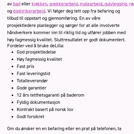
av
bad
eller
kjøkken
,
snekkerarbeid
,
malearbeid
,
gulvlegging,
rø
og
elektrikerarbeid
. Vi følger deg tett opp fra befaring og
tilbud til oppstart og gjennomføring. En av våre
prosjektledere planlegger og sørger for at alle involverte
håndverkere kommer inn til riktig tid og utfører jobben med
Stue
høy fagmessig kvalitet. Sluttresultatet er godt dokumentert.
Fordeler ved å bruke deLilla:
God prosjektledelse
Book gratis befaring
Høy fagmessig kvalitet
Fast pris
Fast leveringstid
Håndverkertjenester
Referanser
Totalleverandør
Tips og råd
Kontakt oss
Om oss
Gode garantier
12 års tetthetsgaranti på baderom
Fyldig dokumentasjon
Kontrakt basert på norsk lov
Godt forsikret
Om du ønsker en en befaring eller en prat på telefonen, ta