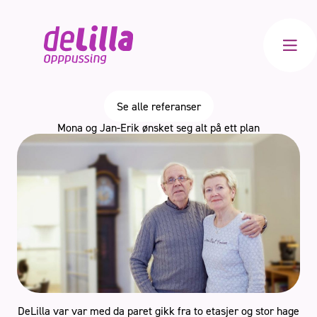
Meny
Se alle referanser
Mona og Jan-Erik ønsket seg alt på ett plan
Bad
Kjøkken
Innvendig
Totalrenovering
DeLilla var var med da paret gikk fra to etasjer og stor hage