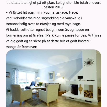
til lettstelt leilighet på ett plan. Leiligheten ble totalrenovert
høsten 2018.
– Vi flyttet hit pga. min ryggmargskade. Hage,
vedlikeholdsarbeid og snørydding ble vanskelig i
tomannsbolig over to etasjer og med mye hage.
Stue
Vi hadde sett etter egnet bolig i noen år, og hadde en
formening om at Grefsen Park kunne passe for oss. Vi trives
veldig godt og er sikre på at dette blir et godt bosted i
Book gratis befaring
mange år fremover.
Håndverkertjenester
Referanser
Tips og råd
Kontakt oss
Om oss