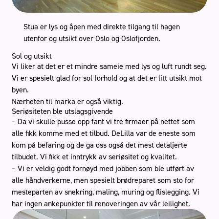
Stua er lys og åpen med direkte tilgang til hagen
utenfor og utsikt over Oslo og Oslofjorden.
Sol og utsikt
Vi liker at det er et mindre sameie med lys og luft rundt seg.
Vi er spesielt glad for sol forhold og at det er litt utsikt mot
byen.
Nærheten til marka er også viktig.
Seriøsiteten ble utslagsgivende
– Da vi skulle pusse opp fant vi tre firmaer på nettet som
alle fikk komme med et tilbud. DeLilla var de eneste som
kom på befaring og de ga oss også det mest detaljerte
tilbudet. Vi fikk et inntrykk av seriøsitet og kvalitet.
– Vi er veldig godt fornøyd med jobben som ble utført av
alle håndverkerne, men spesielt brødreparet som sto for
mesteparten av snekring, maling, muring og flislegging. Vi
har ingen ankepunkter til renoveringen av vår leilighet.