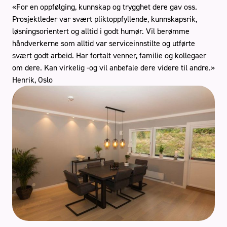
«For en oppfølging, kunnskap og trygghet dere gav oss.
Prosjektleder var svært pliktoppfyllende, kunnskapsrik,
løsningsorientert og alltid i godt humør. Vil berømme
håndverkerne som alltid var serviceinnstilte og utførte
svært godt arbeid. Har fortalt venner, familie og kollegaer
Stue
om dere. Kan virkelig -og vil anbefale dere videre til andre.»
Henrik, Oslo
Book gratis befaring
Håndverkertjenester
Referanser
Tips og råd
Kontakt oss
Om oss