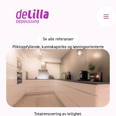
Meny
Se alle referanser
Pliktoppfyllende, kunnskapsrike og løsningsorienterte
Bad
Kjøkken
Innvendig
Totalrenovering
Totalrenovering av leilighet.